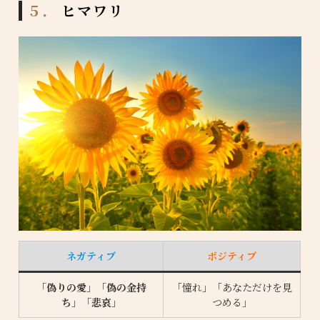
５．
ヒマワリ
ネガティブ
ポジティブ
「
偽りの愛
」「
偽の金持
「憧れ」「あなただけを見
ち
」「
悲哀
」
つめる」