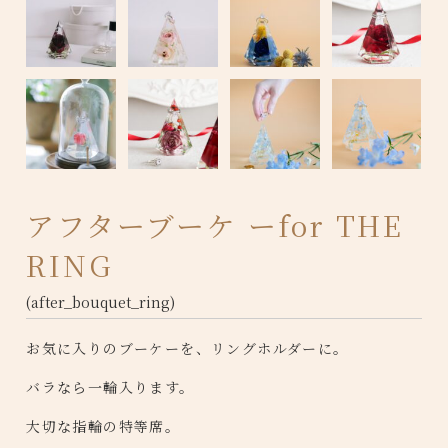
アフターブーケ ーfor THE
RING
(after_bouquet_ring)
お気に入りのブーケーを、リングホルダーに。
バラなら一輪入ります。
大切な指輪の特等席。